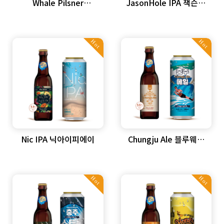
Whale Pilsner
JasonHole IPA 잭슨홀
웨일피스너
아이피에이
Hot
Hot
Nic IPA 닉아이피에이
Chungju Ale 블루웨일
충주에일
Hot
Hot