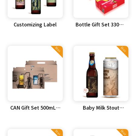
Customizing Label
Bottle Gift Set 330mL
X 4 or 5…
Hot
Hot
CAN Gift Set 500mL X
Baby Milk Stout
4 or 5ea …
베이비밀크 스타우트
Hot
Hot