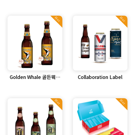
Package
Hot
Hot
Golden Whale 골든웨일
Collaboration Label
(해외ODM)
Hot
Hot