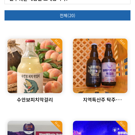
전체(20)
Hot
Hot
수안보피치막걸리
지역특산주 탁주-
복숭아막걸리
Hot
Hot